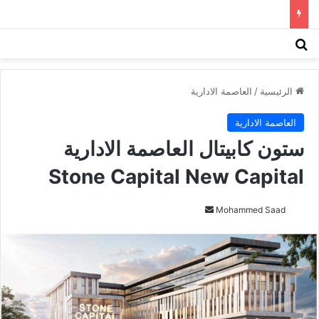
بحث عن
الق
الرئيسية
/
العاصمة الادارية
العاصمة الادارية
ستون كابيتال العاصمة الادارية
Stone Capital New Capital
Mohammed Saad
أ
ر
س
ل
ب
ر
ي