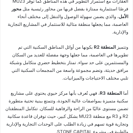
العقارات مع استمرار التطوير في هذه المناطق كما توفر MU23
فرصًا استثمارية ممتازة بفضل قربها من محاور رئيسية مثل
محور
الأمل
، والذي يضمن سهولة الوصول والتنقل إلى مختلف أنحاء
العاصمة، مما يجعلها منطقة مثالية للاستثمار في المشاريع التجارية
والإدارية.
وتتميز
المنطقة R2
بكونها من أوائل المناطق السكنية التي تم
تطويرها في العاصمة، مما جعلها وجهة مفضلة للعديد من السكان
والمستثمرين على حد سواء. تمتاز بتخطيط حضري متكامل وشبكة
مرافق حديثة، وتضم مجموعة واسعة من المجمعات السكنية التي
تلبي مختلف الاحتياجات والميزانيات.
أما
المنطقة R3
، فهي تُعرف بأنها مركز حيوي يحتوي على مشاريع
سكنية متميزة بمواصفات عالية الجودة، وتتمتع ببنية تحتية متطورة
تضمن مستوى عاليًا من الراحة والرفاهية للسكان. تتكامل المنطقتان
R2 و R3 مع منطقة MU23 بشكل كبير، حيث توفران قاعدة سكانية
وتجارية قوية تسهم في زيادة الطلب على الوحدات التجارية والإدارية
والطبية في مشروع STONE CAPITAL.