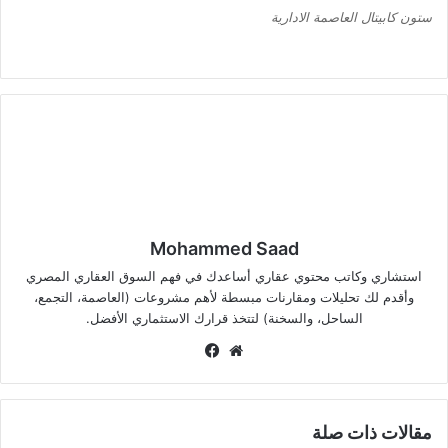
ستون كابيتال العاصمة الادارية
Mohammed Saad
استشاري وكاتب محتوي عقاري أساعدك في فهم السوق العقاري المصري
وأقدم لك تحليلات ومقارنات مبسطة لأهم مشروعات (العاصمة، التجمع،
الساحل، والسخنة) لتتخذ قرارك الاستثماري الأفضل.
موق
في
ع
سب
الوي
وك
ب
مقالات ذات صلة