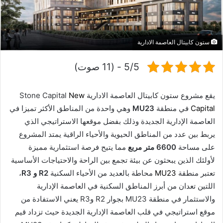
د
ا
إ
ستون كابيتال العاصمة الادارية
ل
ك
5/5 - (11 صوت)
ت
ر
و
يقع مشروع ستون كابيتال العاصمة الادارية Stone Capital
New
ن
Capital
في منطقة
MU23
وهي واحدة من المناطق الأكثر تميزا في
ي
العاصمة الإدارية الجديدة وذلك بفضل موقعها الاستراتيجي الذي
ا
يربط بين عدد من المناطق الحيوية والأحياء الراقية يمتد المشروع
على مساحة
6600 متر مربع
مما يتيح فرصة استثمارية مميزة
لأولئك الذين يبحثون عن بيئة تجمع بين الراحة والاحتياجات الأساسية
تعتبر منطقة
MU23
محاطة بالعديد من الأحياء السكنية
R2 و R3
،
اللتين تعدان من أبرز المناطق السكنية في العاصمة الإدارية
والاستثمار في منطقة MU23 بجوار R2 وR3 يعني الاستفادة من
موقع استراتيجي في قلب العاصمة الإدارية الجديدة حيث تزداد قيم