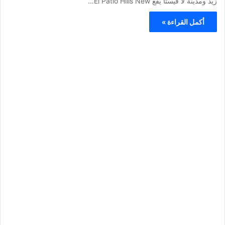
زيد ومدينة لا فيستا يقع El Patio Hills New…
أكمل القراءة »