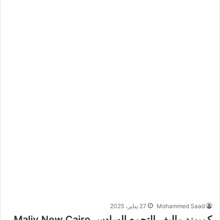
Mohammed Saad
27 يناير، 2025
كمبوند ماليف التجمع السادس Maliv New Cairo