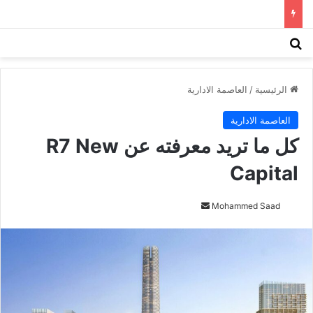
بحث عن
الق
الرئيسية
/
العاصمة الادارية
العاصمة الادارية
كل ما تريد معرفته عن R7 New
Capital
Mohammed Saad
أ
ر
س
ل
ب
ر
ي