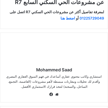
عن
مشروعات الحي السكني السابع R7
لمعرفة تفاصيل أكثر عن مشروعات الحي السكني R7 اتصل على
01225729049
أو
اضغط هنا
Mohammed Saad
استشاري وكاتب محتوي عقاري أساعدك في فهم السوق العقاري المصري
وأقدم لك تحليلات ومقارنات مبسطة لأهم مشروعات (العاصمة، التجمع،
الساحل، والسخنة) لتتخذ قرارك الاستثماري الأفضل.
موق
في
ع
سب
الوي
وك