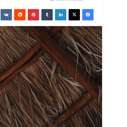
ر
فيسبوك
X
لينكدإن
‏Tumblr
بينتيريست
‏Reddit
‏te
س
ل
ب
ر
ي
د
ا
إ
ل
ك
ت
ر
و
ن
ي
ا