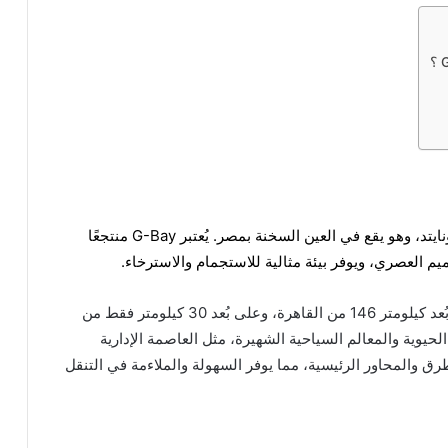
العين السخنة
بمصر. يُعتبر G-Bay منتجعًا
يم العصري، ويوفر بيئة مثالية للاستجمام والاسترخاء.
تتميز قرية G-Bay Ain Sokhna بموقعها المتميز على بُعد كيلومتر 146 من القاهرة، وعلى بُعد 30 كيلومتر فقط من
الحيوية والمعالم السياحية الشهيرة، مثل العاصمة الإدارية
طرق والمحاور الرئيسية، مما يوفر السهولة والملاءمة في التنقل