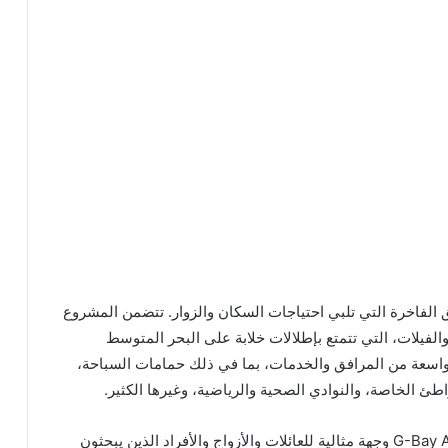
العصري والمرافق الفاخرة التي تلبي احتياجات السكان والزوار. تتضمن المشروع
فيلات، التي تتمتع بإطلالات خلابة على البحر المتوسط
 واسعة من المرافق والخدمات، بما في ذلك حمامات السباحة،
طئ الخاصة، والنوادي الصحية والرياضية، وغيرها الكثير.
بفضل موقعها الرائع وتصميمها الفاخر، يعد G-Bay Ain Sokhna وجهة مثالية للعائلات والأزواج والأفراد الذين يبحثون