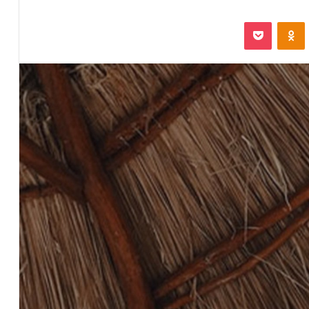
VKontak
Odnoklassniki
بوكيت