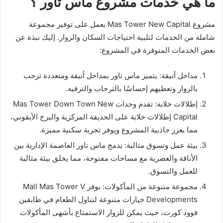
ما هي خدمات مشروع ماس تاور ؟
مشروع Mas Tower New Capital يعمل على توفير مجموعة
شاملة من الخدمات لتلبية احتياجات السكان والزوار. إليك نبذة عن
بعض الخدمات المتوفرة في المشروع:
مداخل أنيقة: يتميز ماس تاور بمداخل أنيقة ومتعددة ترحب
بالزوار وتعطيهم إحساسًا بالترحاب والترفيه.
إطلالات خلابة: تقدم وحدات Mas Tower Down Town New
Capital إطلالات خلابة على الحديقة المركزية والبرج الأيقوني،
مما يعزز جاذبية المشروع ويوفر تجربة سكنية مميزة.
بيئة عمل وتسوق مثالية: يدمج ماس تاور العاصمة الإدارية بين
الأناقة والعصرية مع مساحات مفتوحة، مما يخلق بيئة مثالية
للعمل والتسوق.
مجموعة متنوعة من المأكولات: يوفر Mall Mas Tower V
Developments خيارات متنوعة لتناول الطعام في طابقين
فوود كورت، حيث يمكن للزوار الاستمتاع بأشهى المأكولات