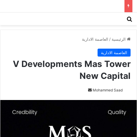
بحث عن
الق
الرئيسية
/
العاصمة الادارية
العاصمة الادارية
V Developments Mas Tower
New Capital
Mohammed Saad
أ
ر
س
ل
ب
ر
ي