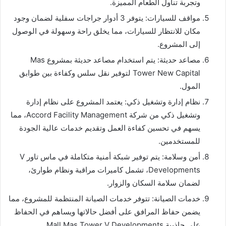
وتجربة تناول الطعام المميزة.
مواقف للسيارات: يتوفر 3 أدوار جراجات سفلية لضمان وجود
مكان للانتظار للسيارات، مما يخلق راحة وسهولة في الوصول
إلى المشروع.
مصاعد حديثة: يتم استخدام مصاعد حديثة بمشروع Mas
Tower New Capital لتوفير نقل سلس وكفاءة بين طوابق
المول.
نظام إدارة وتشغيل ذكي: يعتمد المشروع على نظام إدارة
وتشغيل ذكي من شركة Accord Facility Management، مما
يسهم في تحسين كفاءة العمل وتقديم خدمات عالية الجودة
للمستخدمين.
أمن وسلامة: يتم توفير شبكة أمنية متكاملة في ماس تاور V
Developments، تشمل كاميرات مراقبة ونظام طوارئ،
لضمان سلامة السكان والزوار.
خدمات الصيانة: تتوفر خدمات الصيانة المنتظمة للمشروع، مما
يضمن حفاظ المرافق على أفضل حالاتها ويساهم في الحفاظ
على جاذبية Mall Mas Tower V Developments.