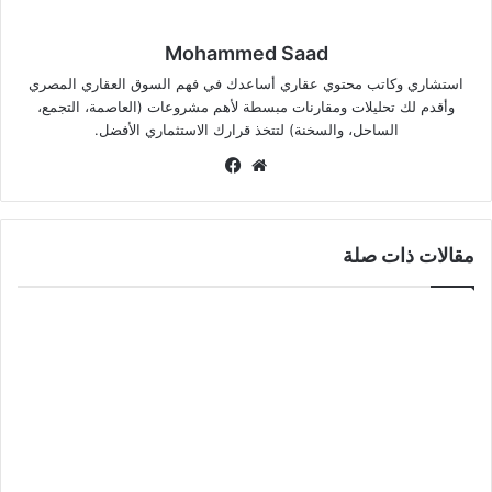
Mohammed Saad
استشاري وكاتب محتوي عقاري أساعدك في فهم السوق العقاري المصري
وأقدم لك تحليلات ومقارنات مبسطة لأهم مشروعات (العاصمة، التجمع،
الساحل، والسخنة) لتتخذ قرارك الاستثماري الأفضل.
موق
في
ع
سب
الوي
وك
ب
مقالات ذات صلة