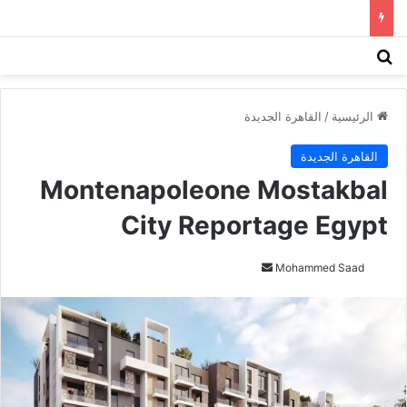
بحث عن
الق
الرئيسية
/
القاهرة الجديدة
القاهرة الجديدة
Montenapoleone Mostakbal
City Reportage Egypt
Mohammed Saad
أ
ر
س
ل
ب
ر
ي