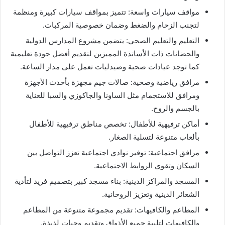
مواقف سيارات واسعة: تتميز بمواقف سيارات كبيرة ومنظمة
لتجنب الزحام والضغط وضمان خصوصية المركبات.
التعليم والتعليم الصحي: يتضمن مشروع المدارس الدولية
والحضانات ذات الأساتذة المميزين لتقديم أفضل جودة تعليمية
كما توجد عيادات صحية وصيدليات تعمل على مدار الساعة.
مرافق رياضية وصحية: صالات جيم مجهزة بأحدث الأجهزة
ومرافق للاستجمام مثل الساونا والجاكوزي والسبا للعناية
بالجسم والروح.
أماكن ترفيهية للأطفال: تخصص مناطق ترفيهية للأطفال
بألعاب متنوعة لتسلية الصغار.
مرافق اجتماعية: توفير نوادي اجتماعية تعزز التواصل بين
السكان وتقوي الروابط الاجتماعية.
المسجد والمراكز الدينية: بناء مسجد كبير بتصميم فريد لتأدية
الشعائر الدينية وتعزيز الروحانية.
المطاعم والكافيهات: تقديم مجموعة متنوعة من المطاعم
والكافيهات لتلبية جميع الأذواق وتقديم وجبات لذيذة.