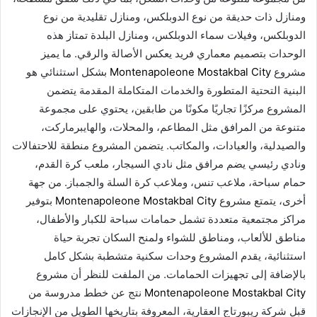
ومنازل ذات حديقة من نوع الدوبلكس، ومنازل تقليدية من نوع
الدوبلكس، وفيلات سماء الدوبلكس، ومنازل البلدة تمتاز هذه
الوحدات بتصميم معماري فريد يعكس الأصالة والرقي. ما يميز
مشروع
Montenapoleone Mostakbal City
بشكل استثنائي هو
البنية التحتية المتطورة والخدمات المتكاملة المقدمة يتضمن
المشروع مركزًا تجاريًا مكونًا من طابقين، يحتوي على مجموعة
متنوعة من المرافق مثل المطاعم، والمحلات، والهايبرماركت،
والصيدلية، والعيادات، والمكاتب. يتضمن المشروع منطقة للاحتفالات
ونادي رئيسي يضم مرافق مثل نادي السيجار، ملعب كرة القدم،
حمام سباحة، ملاعب تنس، وملاعب كرة السلة والجمباز. من جهة
أخرى، يتمتع مشروع
Montenapoleone Mostakbal City
بتوفير
مراكز مجتمعية متعددة تشمل حمامات سباحة للكبار والأطفال،
مناطق للألعاب، ومناطق للشواء ولمنح السكان تجربة حياة
استثنائية، يقدم المشروع وحدات سكنية متشطبة بشكل كامل
بالإضافة إلى تجهيزات الحمامات. من الملفت للنظر أن مشروع
Montenapoleone Mostakbal City
نتج عن خطط مدروسة من
قبل شركة ريبورتاج العقارية، المعروفة بتاريخها الطويل من الإنجازات