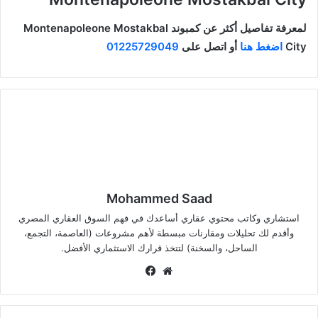
لمعرفة تفاصيل أكثر عن كمبوند Montenapoleone Mostakbal
City
اضغط هنا
أو اتصل على
01225729049
Mohammed Saad
استشاري وكاتب محتوي عقاري أساعدك في فهم السوق العقاري المصري
وأقدم لك تحليلات ومقارنات مبسطة لأهم مشروعات (العاصمة، التجمع،
الساحل، والسخنة) لتتخذ قرارك الاستثماري الأفضل.
موق
في
ع
سب
الوي
وك