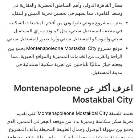
مطار القاهرة الدولي وأهم المناطق الحضرية والعقارية في
وسط القاهرة، مما يسهم في تحسين تجربة العيش والتنقل.
يقترب مشروع مونتي نابوليوني من أفخم المجمعات السكنية
في منطقة المستقبل سيتي، مثل كمبوند سراي المستقبل
سيتي والبوسكو المستقبل سيتي وأريا صبور المستقبل سيتي.
موقع مشروع
Montenapoleone Mostakbal City
يجمع بين
الراحة والقرب من الخدمات المتميزة والمواقع الحيوية، مما
يجعله خيارًا مثاليًا للباحثين عن تجربة سكنية استثنائية في
مدينة المستقبل.
اعرف أكثر عن Montenapoleone
Mostakbal City
تعتمد فلسفة
Montenapoleone Mostakbal City
على تقديم
تجربة سكن متكاملة ومميزة بدءا من موقعه الجغرافي المتميز، الذي
يجمع بين سهولة الوصول وجمال الطبيعة المحيطة يتألف المشروع
من مجموعة متنوعة من وحدات السكن، بما في ذلك شقق مسطحة،