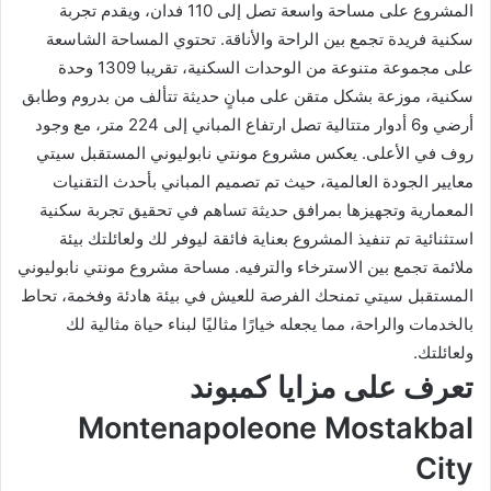
المشروع على مساحة واسعة تصل إلى 110 فدان، ويقدم تجربة
سكنية فريدة تجمع بين الراحة والأناقة. تحتوي المساحة الشاسعة
على مجموعة متنوعة من الوحدات السكنية، تقريبا 1309 وحدة
سكنية، موزعة بشكل متقن على مبانٍ حديثة تتألف من بدروم وطابق
أرضي و6 أدوار متتالية تصل ارتفاع المباني إلى 224 متر، مع وجود
روف في الأعلى. يعكس مشروع مونتي نابوليوني المستقبل سيتي
معايير الجودة العالمية، حيث تم تصميم المباني بأحدث التقنيات
المعمارية وتجهيزها بمرافق حديثة تساهم في تحقيق تجربة سكنية
استثنائية تم تنفيذ المشروع بعناية فائقة ليوفر لك ولعائلتك بيئة
ملائمة تجمع بين الاسترخاء والترفيه. مساحة مشروع مونتي نابوليوني
المستقبل سيتي تمنحك الفرصة للعيش في بيئة هادئة وفخمة، تحاط
بالخدمات والراحة، مما يجعله خيارًا مثاليًا لبناء حياة مثالية لك
ولعائلتك.
تعرف على مزايا كمبوند
Montenapoleone Mostakbal
City