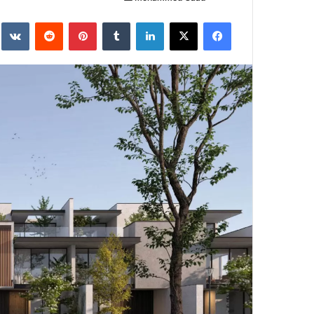
ر
فيسبوك
X
لينكدإن
‏Tumblr
بينتيريست
‏Reddit
‏te
س
ل
ب
ر
ي
د
ا
إ
ل
ك
ت
ر
و
ن
ي
ا