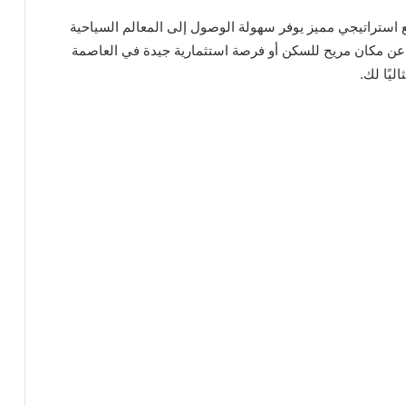
روع Nmq New Zayed يتمتع بموقع استراتيجي مميز يوفر سهولة الوصول إلى المعالم السياحية
ث عن مكان مريح للسكن أو فرصة استثمارية جيدة في العاصمة
ليًا لك.