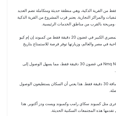
ند Nmq New Zayed على بُعد 15 دقيقة فقط من القرية الذكية، وهي منطقة حديثة ومتكاملة تضم العديد
ات والمراكز التجارية. يعتبر قرب المشروع من القرية الذكية
ة ومريحة بالقرب من مناطق الخدمات الرئيسية.
يمكن الوصول بسهولة إلى أهرامات الجيزة والمتحف المصري الكبير في غضون 20 دقيقة فقط من كمبوند إن إم كيو
احية في مصر والعالم، وزيارتها توفر فرصة للاستمتاع بتاريخ
ويمكن الوصول إلى وسط البلد من مشروع Nmq New Zayed في غضون 30 دقيقة فقط، مما يسهل الوصول إلى
يبعد كمبوند Nmq New Zayed عن مطار سفينكس مسافة 30 دقيقة فقط. هذا يعني أن السكان يستطيعون الوصول
لة.
N من عدة كمبوندات أخرى مثل كمبوند سكاي رامب وكمبوند ويست ودز أكتوبر. هذا
تقدمها هذه المجتمعات السكنية الحديثة.