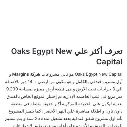
تعرف أكثر علي Oaks Egypt New
Capital
Oaks Egypt New Capital هو ثاني مشروعات
شركة Margins
و
أول مشروع فندقي بالكامل و هو مكون من ارضي + 14 دور بالاضافه
الي 3 جراجات تحت الارض و هى قطعة أرض مميزه بمساحة 9.239
متر مربع فى قلب العاصمه الاداريه تم إختيار الموقع الخاص بالفندق
بعناية ليكون علي الحديقه المركزيه أكبر حديقه متصلة في منطقة
داون تاون و اطلالة مباشرة علي النهر الأخضر . كما يتميز المشروع
بأنه اول مشروع شقق فندقية بعقد تشغيل لمدة 25 سنة و يتم تسليم
الوحدات بالفرش و الأجهزة علي أعلي مستوي طبقا لإشطراتات