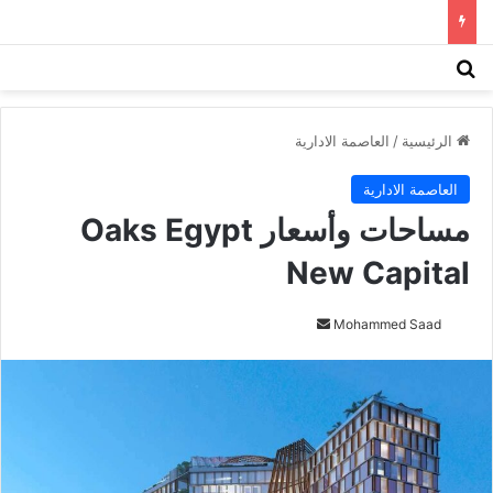
بحث عن
الق
الرئيسية
/
العاصمة الادارية
العاصمة الادارية
‎مساحات وأسعار Oaks Egypt
New Capital
Mohammed Saad
أ
ر
س
ل
ب
ر
ي