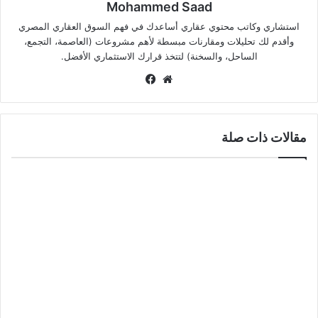
Mohammed Saad
استشاري وكاتب محتوي عقاري أساعدك في فهم السوق العقاري المصري
وأقدم لك تحليلات ومقارنات مبسطة لأهم مشروعات (العاصمة، التجمع،
الساحل، والسخنة) لتتخذ قرارك الاستثماري الأفضل.
موق
في
ع
سب
الوي
وك
ب
مقالات ذات صلة