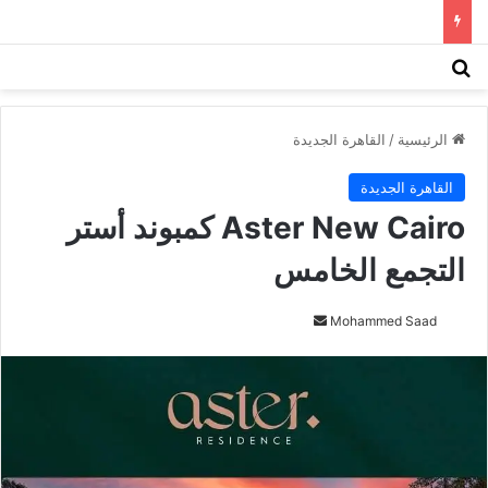
بحث عن
الق
الرئيسية
/
القاهرة الجديدة
القاهرة الجديدة
Aster New Cairo كمبوند أستر
التجمع الخامس
Mohammed Saad
أ
ر
س
ل
ب
ر
ي