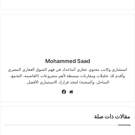
Mohammed Saad
استشاري وكاتب محتوي عقاري أساعدك في فهم السوق العقاري المصري
وأقدم لك تحليلات ومقارنات مبسطة لأهم مشروعات (العاصمة، التجمع،
الساحل، والسخنة) لتتخذ قرارك الاستثماري الأفضل.
موق
في
ع
سب
الوي
وك
ب
مقالات ذات صلة