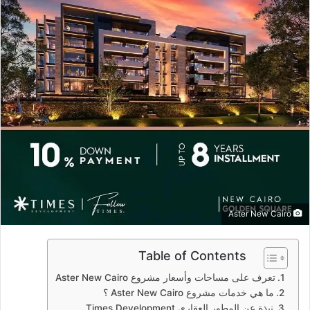
د
ا
إ
ل
ك
ت
ر
و
ن
ي
ا
Aster New Cairo
Table of Contents
تعرف على مساحات وأسعار مشروع Aster New Cairo
ما هي خدمات مشروع Aster New Cairo ؟
نبذة عن المطور العقاري Times Development