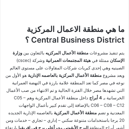
ما هي منطقة الاعمال المركزية
Central Business District ؟
يتم تنفيذ مشروعات
منطقة الأعمال المركزيه
بالتعاون بين
وزارة
الإسكان
ممثلة في
هيئة المجتمعات العمرانية
وشركة (cscec)
الصينيه وهي إحدى كبريات شركات المقاولات على مستوى العالم
ويعد مشروع
منطقة الأعمال المركزية بالعاصمه الإدارية
هو الأول من
نوعه في مصر كما تعد المنطقة علامة بارزة في النهضة العمرانية
التي تشهدها مصر خلال الفترة الحالية و تم الانتهاء من صب الأعمال
الخرسانية بـ
4 أبراج
داخل منطقة الأعمال المركزية وهم C05 –
C06 – C08 – C12 بالإضافة إلى تقدم كبير بأعمال الواجهات
المعدنية و تضم
منطقة الأعمال المركزية
بالعاصمه الإدارية الجديده
20 برجا باستخدامات متنوعة سكني – إداري – تجاري – خدمات ومن
أشهر أبراج المنطقة
البرج الأيقوني
وهو
أعلى برج في إفريقيا
بارتفاع