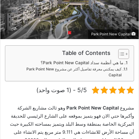
د
ا
إ
ل
Park Point New Capital
ك
ت
ر
Table of Contents
و
ما هي أنظمة سداد Park Point New Capital؟
ن
كيف يمكنني معرفة تفاصيل أكثر عن مشروع Park Point New
ي
Capital
ا
5/5 - (1 صوت واحد)
مشروع
Park Point New Capital
وهو ثالث مشاريع الشركة
وأكبرها حتي الان فهو يتميز بموقعه على الشارع الرئيسي للحديقة
المركزية الخاصة بمنطقة وسط البلد ويتميز بمساحته الكبيرة حيث
أن مساحة الأرض للانشاءات هي 9.111 متر مربع يتم الانشاء على