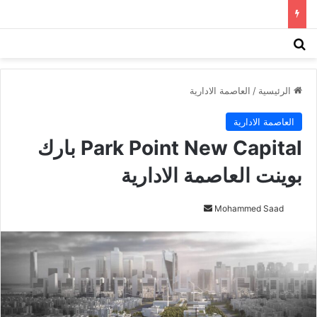
بحث عن
الق
الرئيسية
/
العاصمة الادارية
العاصمة الادارية
Park Point New Capital بارك
بوينت العاصمة الادارية
Mohammed Saad
أ
ر
س
ل
ب
ر
ي