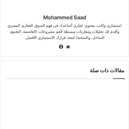
Mohammed Saad
استشاري وكاتب محتوي عقاري أساعدك في فهم السوق العقاري المصري
وأقدم لك تحليلات ومقارنات مبسطة لأهم مشروعات (العاصمة، التجمع،
الساحل، والسخنة) لتتخذ قرارك الاستثماري الأفضل.
موق
في
ع
سب
الوي
وك
ب
مقالات ذات صلة