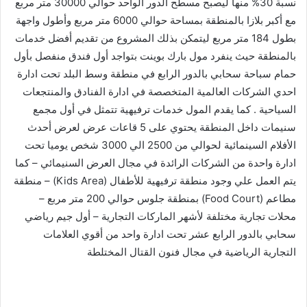
نسبة 30% منها ليصبح مسطح الدور الواحد حوالي 30000 متر مربع
مع أكبر بلازا بالمنطقة بمساحة حوالي 6000 متر مربع وأطول واجهة
بطول 184 متر مربع ليتمكن بذلك المشروع من تقديم أفضل خدمات
بالمنطقة حيث ينفرد مول بارك بوينت بتواجد أول فندق منفصل بأول
حمام سباحة سحابي بالدور الرابع في منطقة وسط البلد تحت ادارة
احدي الشركات العالمية المتخصصة في ادارة الفنادق والمنتجعات
السياحية . كما يقدم المول خدمات ترفيهية تتمثل في أول مجمع
سنيمات داخل المنطقة يحتوي على 5 قاعات عرض لعرض أحدث
الأفلام السينمائية لحوالي من 2500 الي 3000 شخص يوميا تحت
ادارة واحدة من الشركات الرائدة في مجال العرض السنيمائي – كما
يتم العمل علي وجود منطقة ترفيهية للأطفال (Kids Area) – منطقة
مطاعم (Food Court) بمنطقة جلوس حوالي 200 متر مربع –
محلات تجارية مختلفة لأشهر الماركات التجارية – أول جيم رياضي
سحابي بالدور الرابع عشر تحت ادارة واحد من أقوي العلامات
التجارية الرياضية في مجال فنون القتال المختلطة