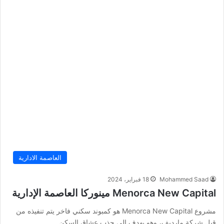
العاصمة الادارية
Mohammed Saad
18 فبراير، 2024
Menorca New Capital مينوركا العاصمة الإدارية
مشروع Menorca New Capital‎ هو كمبوند سكني فاخر يتم تنفيذه من
قبل شركة مارديف، وهو يهدف إلى جذب عشاق السكن…